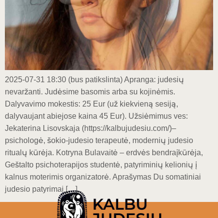
2025-07-31 18:30 (bus patikslinta) Apranga: judesių
nevaržanti. Judėsime basomis arba su kojinėmis.
Dalyvavimo mokestis: 25 Eur (už kiekvieną sesiją,
dalyvaujant abiejose kaina 45 Eur). Užsiėmimus ves:
Jekaterina Lisovskaja (https://kalbujudesiu.com/)–
psichologė, šokio-judesio terapeutė, modernių judesio
ritualų kūrėja. Kotryna Bulavaitė – erdvės bendraįkūrėja,
Geštalto psichoterapijos studentė, patyriminių kelionių į
kalnus moterimis organizatorė. Aprašymas Du somatiniai
judesio patyrimai […]