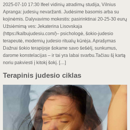
2025-07-10 17:30 Ifeel vidinių atradimų studija, Vilnius
Apranga: judesių nevaržanti. Judėsime basomis arba su
kojinėmis. Dalyvavimo mokestis: pasirinktinai 20-25-30 eurų
Užsiėmimą ves: Jekaterina Lisovskaja
(https://kalbujudesiu.com/)– psichologė, šokio-judesio
terapeutė, modernių judesio ritualų kūrėja. Aprašymas
Dažnai šokio terapijoje šokame savo šešėlį, sunkumus,
darome konstelacijas – ir tai yra labai svarbu.Tačiau šį kartą
noriu pakviesti į kitokį šokį. […]
Terapinis judesio ciklas