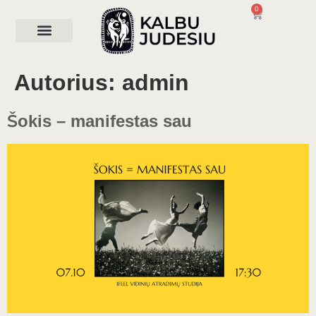
0
Šokio-judesio terapija
Dovanų kuponas šokio terapijai
Autorius:
admin
Šokis – manifestas sau