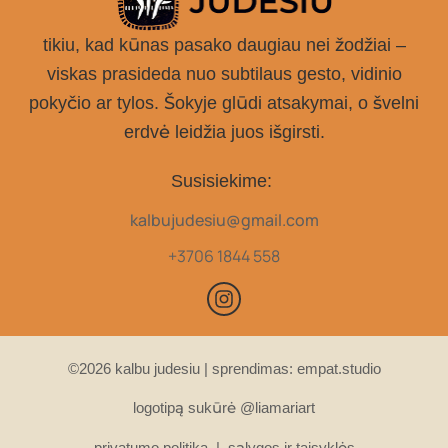
tikiu, kad kūnas pasako daugiau nei žodžiai –
viskas prasideda nuo subtilaus gesto, vidinio
pokyčio ar tylos. Šokyje glūdi atsakymai, o švelni
erdvė leidžia juos išgirsti.
Susisiekime:
kalbujudesiu@gmail.com
+3706 1844 558
©2026 kalbu judesiu | sprendimas:
empat.studio
logotipą sukūrė @liamariart
privatumo politika | s
ąlygos ir taisyklės